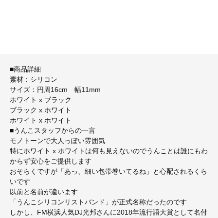
■商品詳細
素材：シリコン
サイズ：円周16cm 幅11mm
ホワイト x ブラック
ブラック x ホワイト
ホワイト x ホワイト
■うんこスタッフからの一言
モノトーンで大人っぽい雰囲気
特にホワイト x ホワイトは何も見えないのでうんことは誰にもわ
からず安心をご提供します
おそらくですが「あっ、細い包帯巻いてるね」と心配されるくら
いです
以前と名前が違います
「うんこシリコンリストバンド」が正式名称だったのです
しかし、FM横浜人気DJ光邦さんに2018年流行語大賞として名付