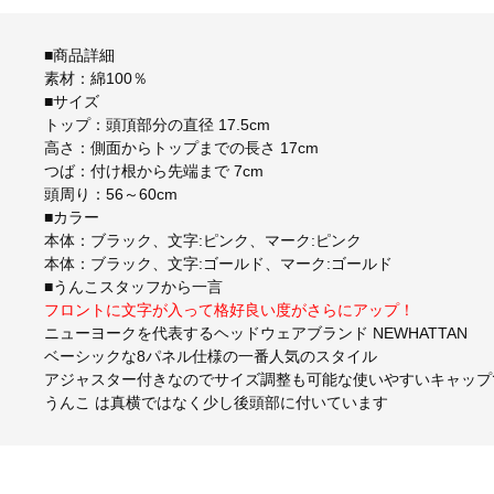
■商品詳細
素材：綿100％
■サイズ
トップ：頭頂部分の直径 17.5cm
高さ：側面からトップまでの長さ 17cm
つば：付け根から先端まで 7cm
頭周り：56～60cm
■カラー
本体：ブラック、文字:ピンク、マーク:ピンク
本体：ブラック、文字:ゴールド、マーク:ゴールド
■うんこスタッフから一言
フロントに文字が入って格好良い度がさらにアップ！
ニューヨークを代表するヘッドウェアブランド NEWHATTAN
ベーシックな8パネル仕様の一番人気のスタイル
アジャスター付きなのでサイズ調整も可能な使いやすいキャップ
うんこ は真横ではなく少し後頭部に付いています