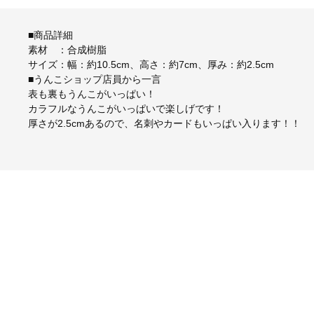
■商品詳細
素材 ：合成樹脂
サイズ：幅：約10.5cm、高さ：約7cm、厚み：約2.5cm
■うんこショップ店員から一言
表も裏もうんこがいっぱい！
カラフルなうんこがいっぱいで楽しげです！
厚さが2.5cmあるので、名刺やカードもいっぱい入ります！！