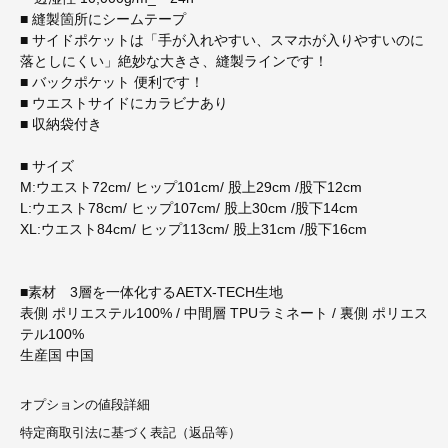
■ 縫製箇所にシームテープ
■ サイドポケットは「手が入れやすい、スマホが入りやすいのに
落としにくい」絶妙な大きさ、縫製ラインです！
■ バックポケット 便利です！
■ ウエストサイドにカラビナあり
■ 収納袋付き
■ サイズ
M:ウエスト72cm/ ヒップ101cm/ 股上29cm /股下12cm
L:ウエスト78cm/ ヒップ107cm/ 股上30cm /股下14cm
XL:ウエスト84cm/ ヒップ113cm/ 股上31cm /股下16cm
■素材 3層を一体化するAETX-TECH生地
表側 ポリエステル100% / 中間層 TPUラミネート / 裏側 ポリエス
テル100%
生産国 中国
オプションの値段詳細
特定商取引法に基づく表記（返品等）