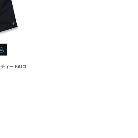
ィー KiUコ