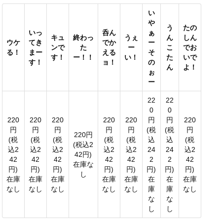
い
や
う
たの
いっ
呑ん
ぁ
キュ
終わっ
うぇ
ん
しん
ウケ
てき
でか
ー
ンで
た
ー
こ
でお
る！
まー
える
そ
す！
ー！！
い！
た
いで
す！
ョ！
の
ん
よ！
ぉ
ー
22
22
0
0
220
220
220
220
220
円
円
220
円
円
円
円
円
(税
(税
円
220円
(税
(税
(税
(税
(税
込
込
(税
(税込2
込2
込2
込2
込2
込2
24
24
込2
42円)
42
42
42
42
42
2
2
42
在庫な
円)
円)
円)
円)
円)
円)
円)
円)
し
在庫
在庫
在庫
在庫
在庫
在
在
在庫
なし
なし
なし
なし
なし
庫
庫
なし
な
な
し
し